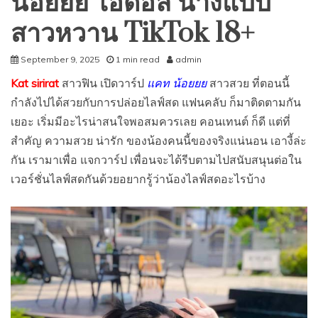
น้อยยย ไอดอล นางแบบ
สาวหวาน TikTok 18+
September 9, 2025
1 min read
admin
Kat sirirat
สาวฟิน เปิดวาร์ป
แคท น้อยยย
สาวสวย ที่ตอนนี้
กำลังไปได้สวยกับการปล่อยไลฟ์สด แฟนคลับ ก็มาติดตามกัน
เยอะ เริ่มมีอะไรน่าสนใจพอสมควรเลย คอนเทนต์ ก็ดี แต่ที่
สำคัญ ความสวย น่ารัก ของน้องคนนี้ของจริงแน่นอน เอางี้ล่ะ
กัน เรามาเพื่อ แจกวาร์ป เพื่อนจะได้รีบตามไปสนับสนุนต่อใน
เวอร์ชั่นไลฟ์สดกันด้วยอยากรู้ว่าน้องไลฟ์สดอะไรบ้าง