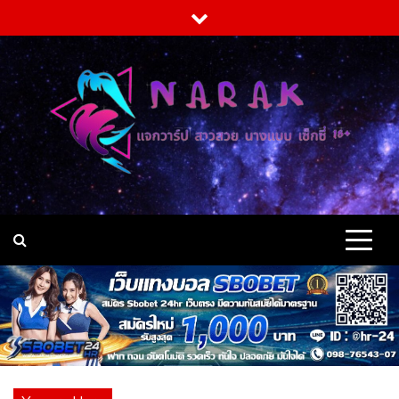
Skip
to
content
แจกวาร์ป สาวสวย อกโต
แจกวาร์ป สาวสวย อกใหญ่ หน้าเด็ก สเปคชายไทย คลิป VK ร่อนเอว
บิกินี่ เต็มระบบ เปิดวาร์ป นางแบบ พริตตี้ ดารา ชื่อดัง ผลงาน เป็นก
ระแส 18+
เต็มคาราเบล คลิป VK
นางแบบ เซ็กซี่ 18+