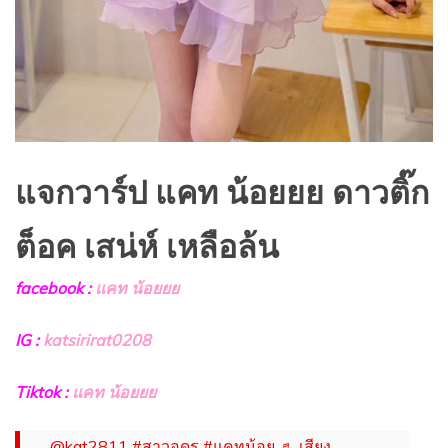
แจกวาร์ป แคท น้อยยย ดาวติ๊ก
ต็อค เสน่ห์ เหลือล้น
facebook :
แคท น้อยยย
IG :
katsirirat0208
Tiktok :
แคท น้อยยย
@kat2811
#สาวอุดร
#แคทน้อย
♬ เสียง