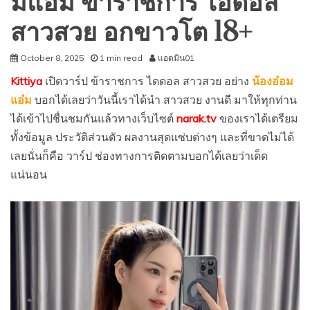
มแอ๋ม ข้าราชการ ไอดอล
สาวสวย อกขาวโต 18+
October 8, 2025
1 min read
แอดมิน01
Kittiya
เปิดวาร์ป ข้าราชการ ไดดอล สาวสวย อย่าง
น้องอ๋อม
แอ๋ม
บอกได้เลยว่าวันนี้เราได้นำ สาวสวย งานดี มาให้ทุกท่าน
ได้เข้าไปชื่นชมกันแล้วทางเว็บไซต์
narak.tv
ของเราได้เตรียม
ทั้งข้อมูล ประวัติส่วนตัว ผลงานสุดแซ่บต่างๆ และที่ขาดไม่ได้
เลยนั่นก็คือ วาร์ป ช่องทางการติดตามบอกได้เลยว่าเด็ด
แน่นอน