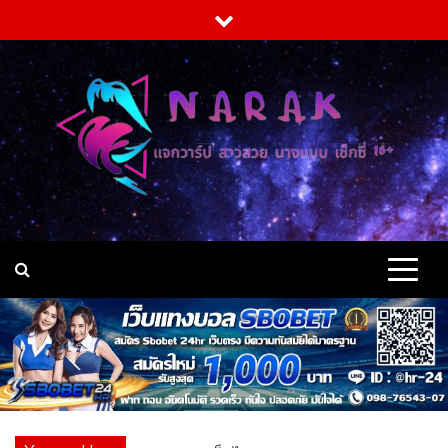
Skip
to
content
แจกวาร์ป สาวสวย อกโต
แจกวาร์ป สาวสวย อกใหญ่ หน้าเด็ก สเปคชายไทย คลิป VK ร่อนเอว
บิกินี่ เต็มระบบ เปิดวาร์ป นางแบบ พริตตี้ ดารา ชื่อดัง ผลงาน เป็นก
ระแส 18+
เต็มคาราเบล คลิป VK
นางแบบ เซ็กซี่ 18+