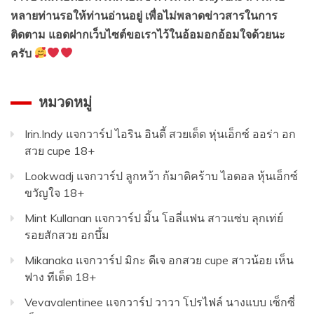
หลายท่านรอให้ท่านอ่านอยู่ เพื่อไม่พลาดข่าวสารในการ
ติดตาม แอดฝากเว็บไซต์ขอเราไว้ในอ้อมอกอ้อมใจด้วยนะ
ครับ
หมวดหมู่
Irin.Indy แจกวาร์ป ไอริน อินดี้ สวยเด็ด หุ่นเอ็กซ์ ออร่า อก
สวย cupe 18+
Lookwadj แจกวาร์ป ลูกหว้า ก้มาดิคร้าบ ไอดอล หุ้นเอ็กซ์
ขวัญใจ 18+
Mint Kullanan แจกวาร์ป มิ้น โอลี่แฟน สาวแซ่บ ลุกเท่ย์
รอยสักสวย อกบึ้ม
Mikanaka แจกวาร์ป มิกะ ดีเจ อกสวย cupe สาวน้อย เห็น
ฟาง ทีเด็ด 18+
Vevavalentinee แจกวาร์ป วาวา โปรไฟล์ นางแบบ เซ็กซี่