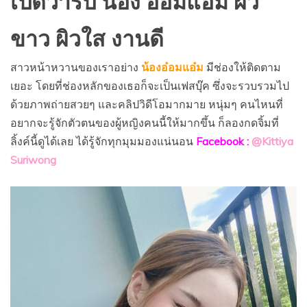
เปิดวาร์ป น้อง อ๋อมแอ๋ม ผิว
ขาว ผิวใส งานดี
สาวหน้าหวานของเราอย่าง
น้องอ๋อมแอ๋ม
มีช่องให้ติดตาม
เยอะ โดยที่ช่องหลักของเธอก็จะเป็นเฟสบุ๊ค ซึ่งจะรวบรวมไป
ด้วยภาพถ่ายสวยๆ และคลิปวิดีโอมากมาย หนุ่มๆ คนไหนที่
อยากจะรู้จักตัวตนของผู้หญิงคนนี้ให้มากขึ้น ก็ลองกดจิ้มที่
ลิ้งค์นี้ดูได้เลย ได้รู้จักทุกมุมมองแน่นอน
Facebook :
@Kittiya
Suriwong