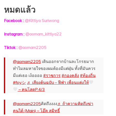
หมดแล้ว
Facebook :
@Kittiya Suriwong
Instagram :
@aomam_kittiya22
Tiktok :
@aomam2205
@aomam2205
เดินออกจากบ้านละโกรธมาก
ทำไมลมหายใจของผมต้องมีแต่ฝุ่น ทั้งที่มันควร
มีแต่เธอ เง้ออออ
#ราชการ
#กองคลัง
#ท้องถิ่น
#fpyシ
♬ เสียงต้นฉบับ – ฟีฟ่า เพื่อนแต่งให้
– คนโสดP.4/3
@aomam2205
คิดถึงงงง
♬ ถ้าความคิดถึงฆ่า
คนได้ (Main) – โอ๊ค สมิทธิ์