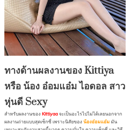
ทางด้านผลงานของ Kittiya
หรือ น้อง อ๋อมแอ๋ม ไอดอล สาว
หุ่นดี Sexy
สำหรับผลงานของ
Kittiyaa
จะเป็นอะไรไปไม่ได้เลยนอกจาก
ผลงานถ่ายแบบสุดเซ็กซี่ เพราะนิสัยของ
น้องอ๋อมแอ๋ม
มัน
เหมาะสมกับงานสายนี้มากๆ ความมั่นใจ ความเซ็กซี่ และวิธี